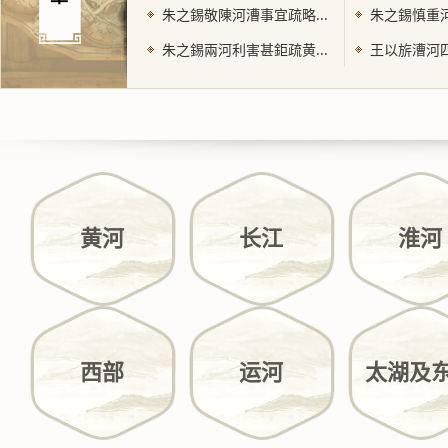
朱之錫敬陳河漕事宜疏略...
朱之錫慎重河
朱之錫兩河利害甚鉅疏黄...
王以旂漕河四
黄河
长江
淮河
西部
运河
太湖及