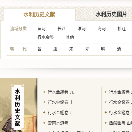
水利历史图片
水利历史文献
流域分类
黄河
长江
淮河
海河
松辽
行水金鉴
其他
朝 代
晉
唐
宋
元
明
清
水
行水金鑑卷 九
行水金鑑卷 
利
行水金鑑卷 十
行水金鑑卷 
历
史
行水金鑑卷 四
行水金鑑卷 
文
雲南水道考
西藏圖考·山
献