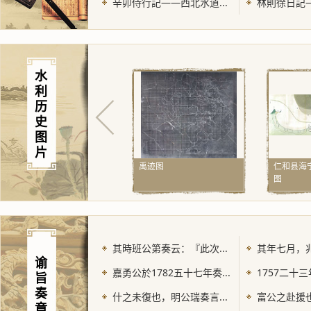
辛卯侍行記——西北水道...
林則徐日記—
水
利
历
史
图
片
禹迹图
仁和县海
图
其時班公第奏云：『此次...
其年七月，兆
谕
嘉勇公於1782五十七年奏...
1757二十三
旨
奏
什之未復也，明公瑞奏言...
富公之赴援也
章