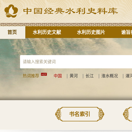
首页
水利历史文献
水利历史图片
谕旨
热词推荐
中国
|
黄河
|
长江
|
淮水概况
|
運
书名索引