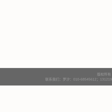
版权所有
联系我们：罗汐：010-68545612；131219000