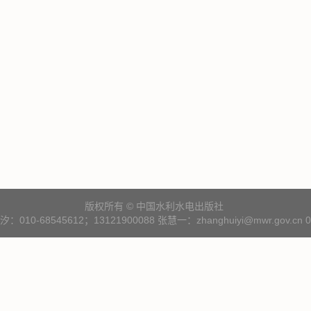
版权所有 © 中国水利水电出版社
10-68545612；13121900088 张慧一：zhanghuiyi@mwr.gov.cn 01