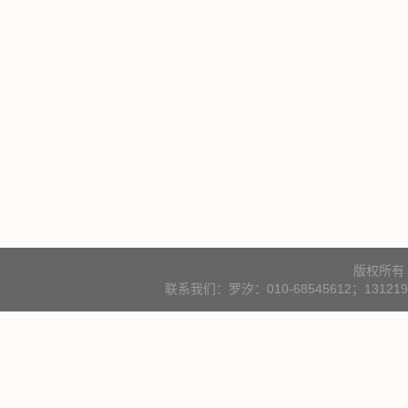
版权所有
联系我们：罗汐：010-68545612；131219000