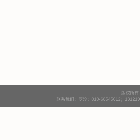
版权所有
联系我们：罗汐：010-68545612；131219000