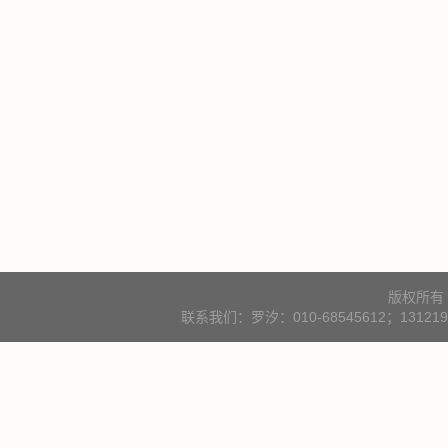
版权所有
联系我们：罗汐：010-68545612；131219000