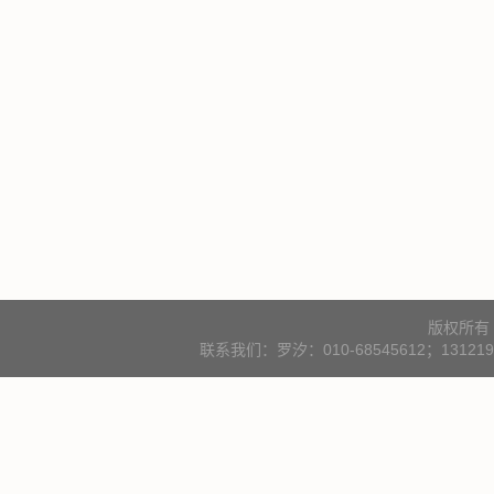
版权所有
联系我们：罗汐：010-68545612；131219000