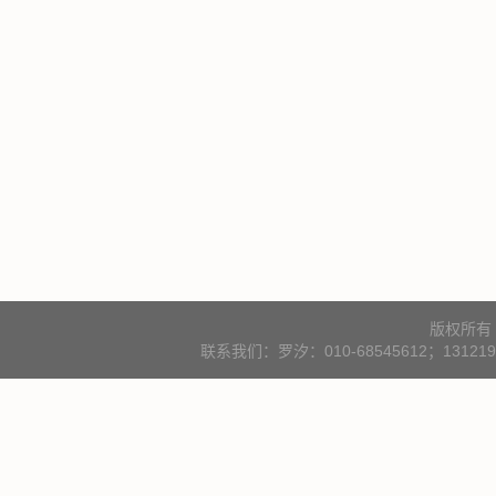
版权所有
联系我们：罗汐：010-68545612；131219000