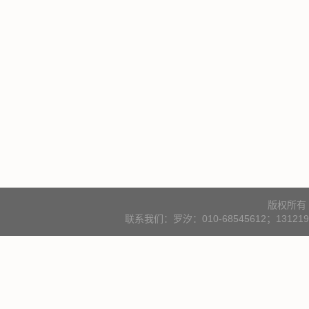
版权所有
联系我们：罗汐：010-68545612；131219000