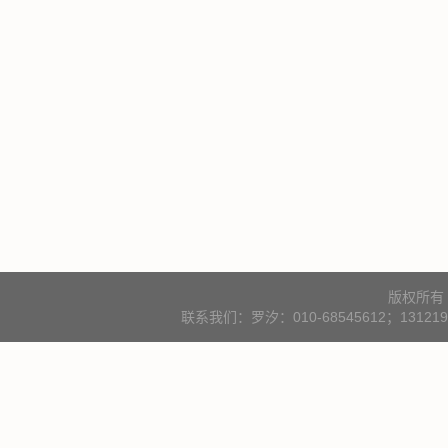
版权所有
联系我们：罗汐：010-68545612；131219000