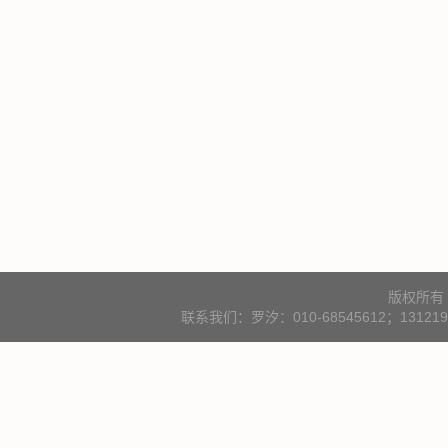
版权所有
联系我们：罗汐：010-68545612；131219000