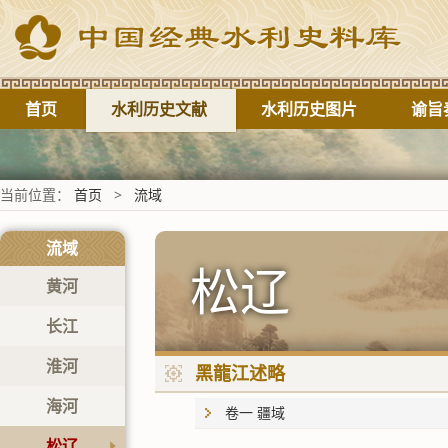
首页
水利历史文献
水利历史图片
谕旨
当前位置：
首页
>
流域
流域
松辽
黄河
长江
淮河
黑龍江述略
海河
卷一 疆域
松辽