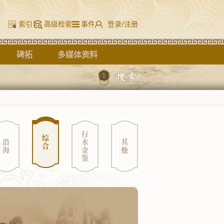
索引
高级检索
事件
登录/注册
碑拓
多媒体资料
行水金鉴
综合
沿海
其他