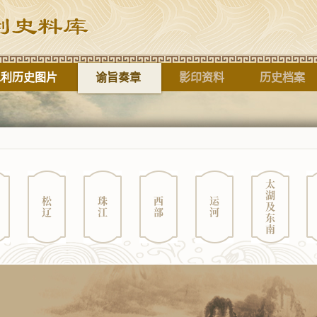
水利历史图片
谕旨奏章
影印资料
历史档案
标题
太湖及东南
松辽
珠江
西部
运河