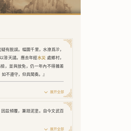
句疑有脱誤。幅圜千里，水潦爲沴，
以答天譴。應去年經
處鄉村，
水災
點檢，並與放免，仍一年內不得雜差
，如不遵守，仰具聞奏。』
展开全部
，因茲傾覆，兼踣泥塗。自今文武百
展开全部