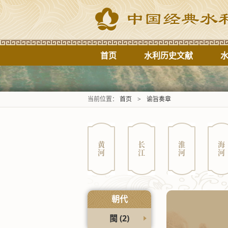
首页
水利历史文献
当前位置：
首页
>
谕旨奏章
黄河
长江
淮河
海河
朝代
閩
(2)