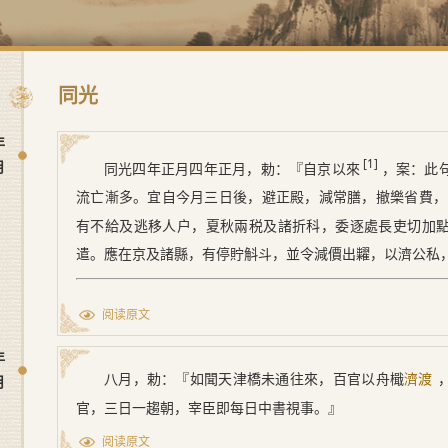
同光
年
[1]
月
同光四年正月
四年正月
，勅：『自京以來
，案：此
流亡漸多。宜自今月三日後，避正殿，減常膳，撤樂省費，
有不給及逃移人户，夏秋兩税及諸折科，委逐處長吏切加
遣。應在京及諸縣，有停貯斛斗，並令減價出糶，以濟公私
[1] 《
會要
》卷一一作『自京以東』。
阅读原文
年
八月
，勅：『如聞天津橋未通往來，百官以舟檝
月
濟渡
官，三日一趨朝，宰臣即每日中書視事。』
阅读原文