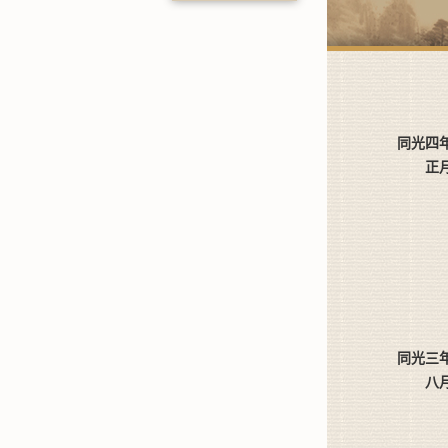
同光四
正
同光三
八