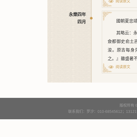
阅读原文
自夏駕浦抵上
永樂四年
沙淤泥，浮泛
國朝夏忠
四月
徑入大江，皆
使直注江、海
其略云：
徑達海，宜浚
僉都御史俞土
時，修築圍岸
浚。原吉每身
之。』雖盛暑
上從其言
盡撫恤之道，
阅读原文
自安之。』雖
民佃種，以益
曲盡撫恤之道
曰：『車戽則
正統五年
法
，以利
疏浚
版权所有 
曰：據直隸常
联系我们：罗汐：010-68545612；13121900
所，横浦、下
樹木，掀卷屋
流。各處軍衞