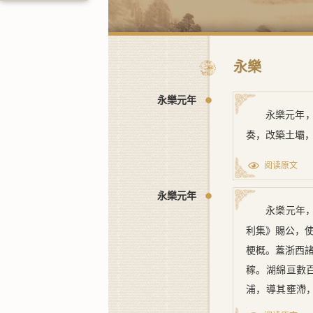
永樂
永樂元年
永樂元年
奏，改築土壩
阅读原文
永樂元年
永樂元年
利集
》賜公，
梗概。蓋浙西
稼。湖綿亘數
浦，導其壅滯
海。前代屢浚