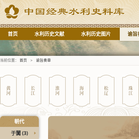
首页
水利历史文献
水利历史图片
谕旨
当前位置：
首页
>
谕旨奏章
黄河
长江
淮河
海河
松辽
珠江
朝代
于闐
(3)