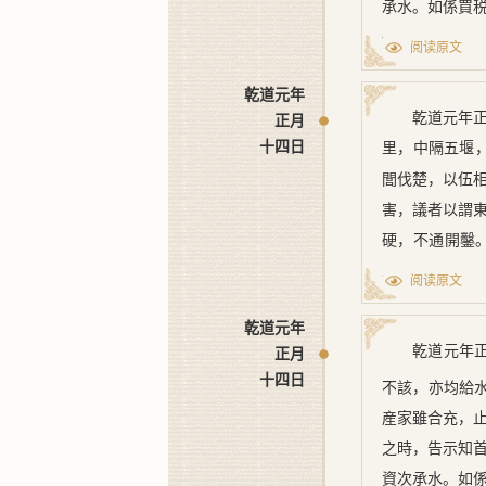
承水。如係買
州縣約束者，
阅读原文
舊堨不容修築
乾道元年
被水衝陷隔岸
乾道元年
正月
阻舟船，或擅
十四日
里，中隔五堰
創改。有合增
閭伐楚，以伍
害，議者以謂
[1] ﹝一﹞
硬，不通開鑿
工，偶靖康多
阅读原文
之，既入太湖
乾道元年
司相度利害，
乾道元年
正月
失利，故立異
十四日
不該，亦均給
塘，若此河可
産家雖合充，
患。』詔令汪
之時，告示知
言：『若開
五
資次承水。如