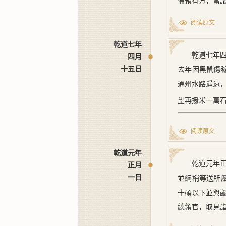
備預有方，當
阅读原文
乾道七年
乾道七年
四月
十五日
去年因黑鼠傷
通州水路遥遠
望再撥米一萬
[1] ﹝一﹞
阅读原文
[2] ﹝二﹞
乾道元年
乾道元年
正月
一日
並綱梢等送所
十碩以下並與
總領官，取見