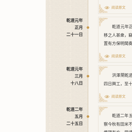
束者，取旨。
阅读原文
容修築，衆定
乾道元年
陷隔岸，漲出
乾道元年
正月
阻舟船，或擅
二十一日
移之人甚衆，
得創改。有合
置有方保明聞
[1] ﹝四﹞
阅读原文
[2] ﹝五﹞
乾道元年
洪澤閘
乾
三月
十八日
四日興工，至
阅读原文
乾道二年
乾道二年
五月
二十五日
察今秋有田米