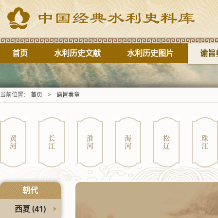
首页
水利历史文献
水利历史图片
谕旨
当前位置：
首页
>
谕旨奏章
黄河
长江
淮河
海河
松辽
珠江
朝代
西夏
(41)