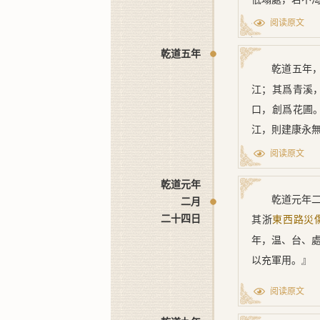
岸，實爲兩便
阅读原文
乾道五年
[1] 中有四
乾道五年
堰、高湫堰、錢堰
江；其爲青溪
口，創爲花圃
江，則建康永
阅读原文
乾道元年
乾道元年
二月
二十四日
其浙
東西路災
年，温、台、
以充軍用。』
阅读原文