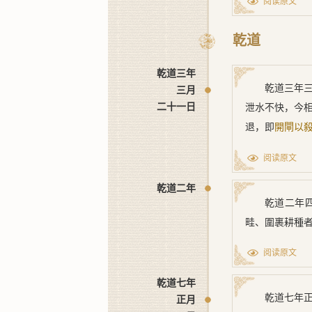
阅读原文
乾道
乾道三年
乾道三年
三月
二十一日
泄水不快，今
退，即
開閘以
阅读原文
乾道二年
乾道二年
畦、圍裹耕種
阅读原文
乾道七年
乾道七年
正月