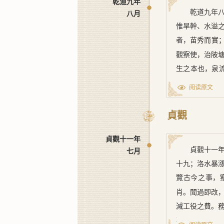
乾道九年
乾道九年
八月
惟旱幹、水溢
者，苗秀而實
觀察使，治陂
生之本也，泉
陂澤，監司、
阅读原文
時。雖有豐凶
貞觀
貞觀十一年
貞觀十一
七月
十九；洛水暴
覽古今之事，
肖。聞過即改
減工役之費。
轉禍爲福，化