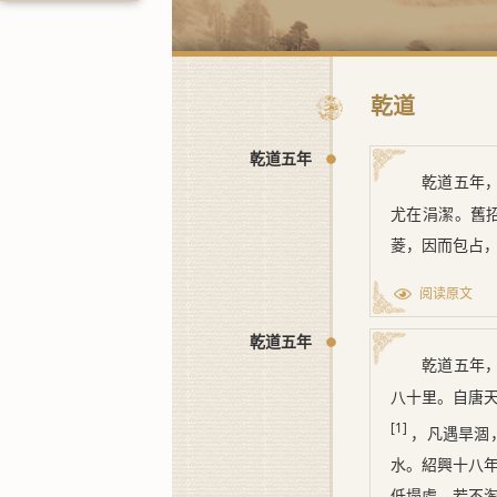
乾道
乾道五年
乾道五年
尤在涓潔。舊
菱，因而包占
阅读原文
乾道五年
乾道五年
八十里。自唐
[1]
，凡遇旱涸
水。紹興十八
低塌處，若不