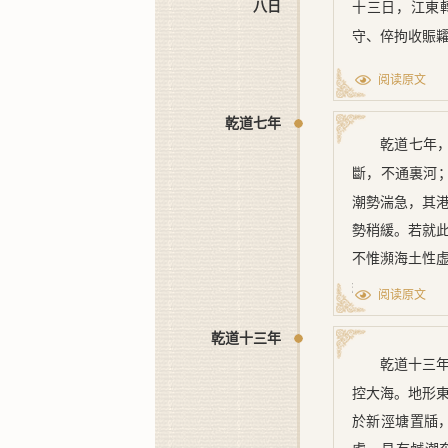
八日
十三日，
江東
守、倅拘收賑
阅读原文
乾道七年
乾道七年
斷，不通裏河
潮勢湍急，其
勢稍緩。若就
不惟瀕海土性
絶，勢必晝夜
阅读原文
乾道十三年
乾道十三
控大海。地形
於新涇塘置牐