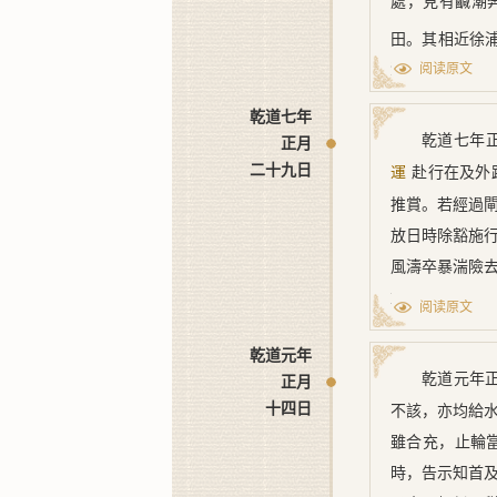
處，見有鹹潮
田。其相近徐
澱，自當開濬
阅读原文
觀漢文帝詔書
乾道七年
乾道七年
正月
[1] 〔標
二十九日
赴行在及外
運
會要〔稿〕·方域
推賞。若經過
[2] 〔標
放日時除豁施
是『柘湖』之誤。
風濤卒暴湍險
重湖大江程限
阅读原文
限；募押人十
乾道元年
程限日子一倍
乾道元年
正月
違，更不推行
十四日
不該，亦均給
雖合充，止輪
時，告示知首