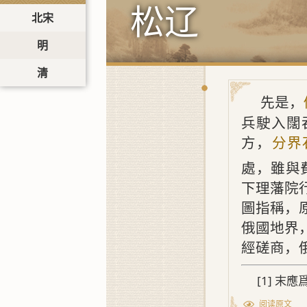
松辽
北宋
明
清
先是，
兵駛入闊
方，
分界
處，雖與
下理藩院
圖指稱，
俄國地界
經磋商，
[1] 末
阅读原文