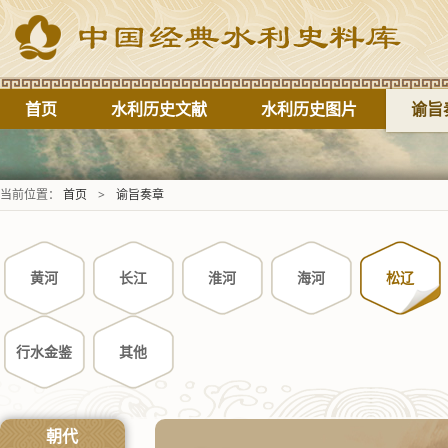
首页
水利历史文献
水利历史图片
谕旨
当前位置：
首页
>
谕旨奏章
黄河
长江
淮河
海河
松辽
行水金鉴
其他
朝代