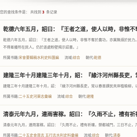
您的查找条件是： 共找到
3
条记录
乾德六年五月，詔曰：『王者之道，使人以時，非惟不
乾德六年五月，詔曰：『王者之道，使人以時，非惟不奪於農功，亦冀無煩於民力
不得差擾所在民人。仍於逐處粉壁揭示詔書。』
所属书籍:
宋會要輯稿水利史料匯編
流域:
综合
朝代:
乾德
建隆三年十月建隆三年十月，詔：『緣汴河州縣長吏，
建隆三年十月建隆三年十月，詔：『緣汴河州縣長吏，常以春首課民夾岸植榆柳，
所属书籍:
二十五史河渠志彙编
流域:
综合
朝代:
建隆
清泰元年九月，連雨害稼。詔曰：『久雨不止，禮有祈
清泰元年九月，連雨害稼。詔曰：『久雨不止，禮有祈禳，禜都城門，三日不止，
所属书籍:
二十五史食貨志 五行志水利史料彙编
流域:
综合
朝代:
清泰