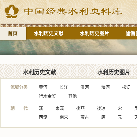
首页
水利历史文献
水利历史图片
谕旨
水利历史文献
水利历史图片
流域分类
黄河
长江
淮河
海河
松辽
行水金鉴
其他
朝 代
漢
東漢
後燕
後凉
宋
西遼
南宋
蒙古
唐
元