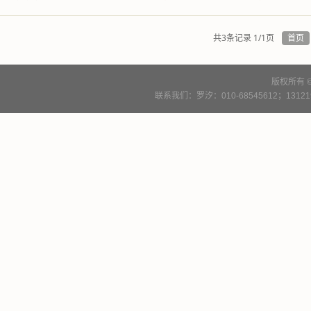
共3条记录 1/1页
首页
版权所有 
联系我们：罗汐：010-68545612；13121900