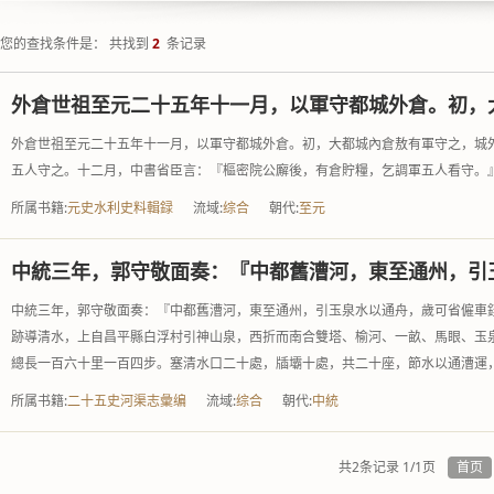
您的查找条件是： 共找到
2
条记录
外倉世祖至元二十五年十一月，以軍守都城外倉。初，
外倉世祖至元二十五年十一月，以軍守都城外倉。初，大都城內倉敖有軍守之，城
五人守之。十二月，中書省臣言：『樞密院公廨後，有倉貯糧，乞調軍五人看守。
所属书籍:
元史水利史料輯録
流域:
综合
朝代:
至元
中統三年，郭守敬面奏：『中都舊漕河，東至通州，引
中統三年，郭守敬面奏：『中都舊漕河，東至通州，引玉泉水以通舟，歲可省僱車
跡導清水，上自昌平縣白浮村引神山泉，西折而南合雙塔、榆河、一畝、馬眼、玉
總長一百六十里一百四步。塞清水口二十處，牐壩十處，共二十座，節水以通漕運，.
所属书籍:
二十五史河渠志彙编
流域:
综合
朝代:
中統
共2条记录 1/1页
首页