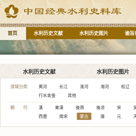
首页
水利历史文献
水利历史图片
谕旨
水利历史文献
水利历史图片
流域分类
黄河
长江
淮河
海河
松辽
行水金鉴
其他
朝 代
漢
東漢
後燕
後凉
宋
西遼
南宋
蒙古
唐
元