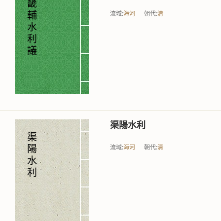
畿
流域:
海河
朝代:
清
輔
水
利
議
渠陽水利
渠
流域:
海河
朝代:
清
陽
水
利