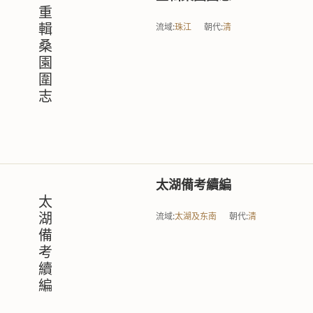
重
流域:
珠江
朝代:
清
輯
桑
園
圍
志
太湖備考續編
太
流域:
太湖及东南
朝代:
清
湖
備
考
續
編