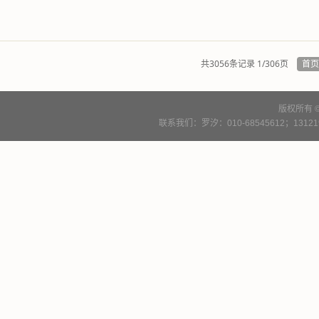
共3056条记录 1/306页
首
版权所有 
联系我们：罗汐：010-68545612；13121900