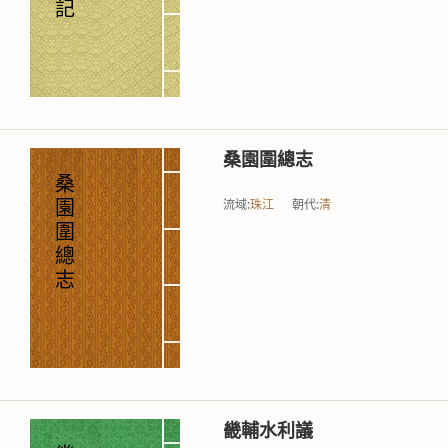
記
桑園圍總志
桑
流域:
珠江
朝代:
清
園
圍
總
志
畿輔水利議