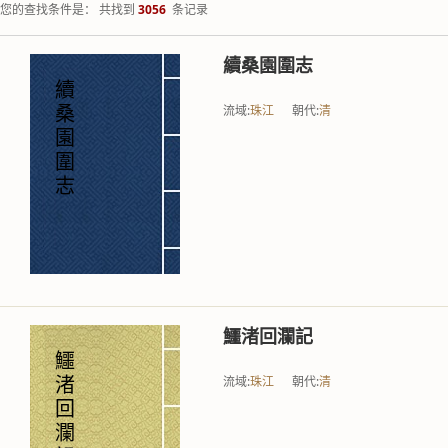
您的查找条件是： 共找到
3056
条记录
續桑園圍志
續
流域:
珠江
朝代:
清
桑
園
圍
志
鱷渚回瀾記
鱷
流域:
珠江
朝代:
清
渚
回
瀾