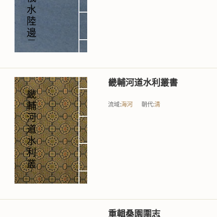
水
陸
邊
界
圖
説
畿輔河道水利叢書
畿
流域:
海河
朝代:
清
輔
河
道
水
利
叢
書
重輯桑園圍志