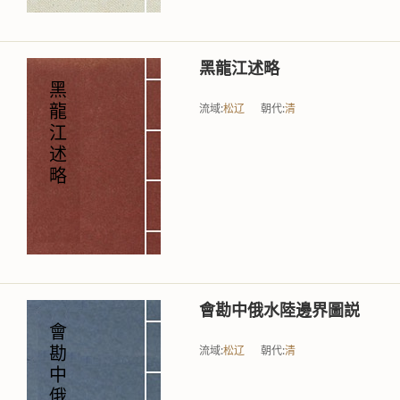
黑龍江述略
黑
流域:
松辽
朝代:
清
龍
江
述
略
會勘中俄水陸邊界圖説
會
流域:
松辽
朝代:
清
勘
中
俄