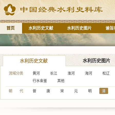
首页
水利历史文献
水利历史图片
谕旨
水利历史图片
水利历史文献
流域分类
黄河
长江
淮河
海河
松辽
行水金鉴
其他
朝 代
晉
唐
宋
元
明
清