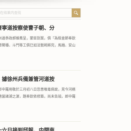
濟寧道按察使曹子朝、分
州道叅政郝維喬呈，蒙臣劄案，俱『為檢查節奉欽
修閘壩、斗門等工俱巳如法甃砌將完，馬踏、安山
，據徐州兵備兼管河道按
郎中羅用敬於三月初八日忽患喉毒病故，見今河務
適當諸湖之濵，題奉欽依修築，尚未告竣。郎中羅
十六日接到邸報，内開南