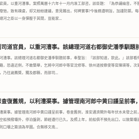
官員，以重河漕事。案照萬曆十六年十一月内准工部咨，該臣題：『為恭誦綸音，不
廢弛，致有疎虞，却又紛紛建議，意見雜出，何裨實事?今後務遵明旨，加謹防禦。
河之臣以一身彈壓于其間，豈能家...
别司道官員，以重河漕事。該總理河道右都御史潘季馴題
河漕事。該總理河道右都御史潘季馴題前事，奉聖旨：『該部知道，欽此。』該部看
籍，恐違近例，不敢槩舉，乞將中河郎中等官沈修等、徐州道按察使等官陳瑛等，次
乃往嵗薦獎，獨及郡縣，而部司...
恩查復舊規，以利漕渠事。據管理南河郎中黄曰謹呈前事
漕渠事。據管理南河郎中黄曰謹呈前事，卷查舊例，淮安通濟閘外每年伏水未發之前
空船預撥壩外，停泊盤剥，節經遵行已久。及照上年，前船俱不預先出口，以致築壩
口壩之築須為早圖。合無移文南...