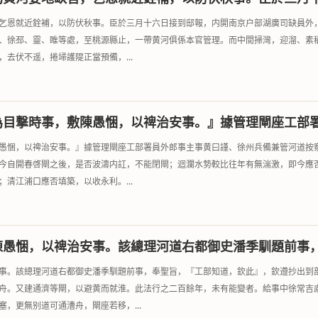
乞恩就近銓補，以防伏秋事。臣於三月十六日接到邸報，内開南京户部湖廣司缺員外
、徐邳、靈、睢等處，至桃源縣止，一帶黄河俱係本官管理。而中間掃灣，迎溜、素
去伏不遥，捲埽護隄正當預備，...
為目撃時事，敷陳愚悃，以禆治安事。』據管理閘座工部
愚悃，以禆治安事。』據管理閘座工部署員外郎事主事黄曰謹、徐州兵備兼管河道按
今自開春啓閘之後，是否波濤内訌，不能閉閘；迴瀾水勢較比往年有無湍激，即今應
清江浦口應否填築，以收永利。...
陳愚悃，以禆治安事。該總理河道右都御史潘季馴題前事
事。該總理河道右都御史潘季馴題前事，奉聖旨，『工部知道，欽此』，欽遵抄出到
舟。又建通濟等閘，以避黄而就淮。此法行之二百餘年，未有能變者。給事中徐常吉
，更無别道可通漕舟，閘座若移，...