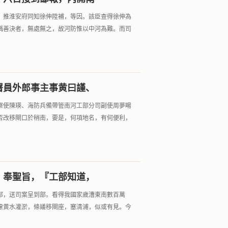
，推淮安府同知徐伸陞補，等因。該臣查得徐伸為
稱善決者，無處無之，故河防惟以中河為難。而司
署員外郎事主事黄曰謹、
察使陳瑛、海防兵備帶管南河工部分司副使周夢暘
否改移閘口於稍南，要是，何項地名，有何便利，
，奉聖旨，『工部知道，
部，送司案呈到部。看得我國家歲漕東南數百萬
慮黄水灌淤，條議移閘座，塞清浦，似或有見。今