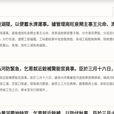
復湖隄，以便蓄水濟運事。據管理南旺泉閘主事王元命、
濟運事。據管理南旺泉閘主事王元命、濟寧道按察使曹子朝、分守東兖帶管、分巡兖
』分行司道，遵照工部議覆。工科都給事中常居敬原题，各項工程勒限興舉。除將應
蜀山、馬塲、南旺三湖各原議築...
為河防緊急，乞恩就近銓補賢能官員事。臣於三月十六日
就近銓補賢能官員事。臣於三月十六日，據徐州兵備兼管河道按察使陳瑛揭，稱南河
清江浦、范家口等處，俱係兩河要害，歲修之工方在興舉。寶應縣西土隄、邵伯石隄
候工完之日，將本官另行敘報外...
為黄河要地缺官，乞恩就近銓補，以防伏秋事。臣於三月