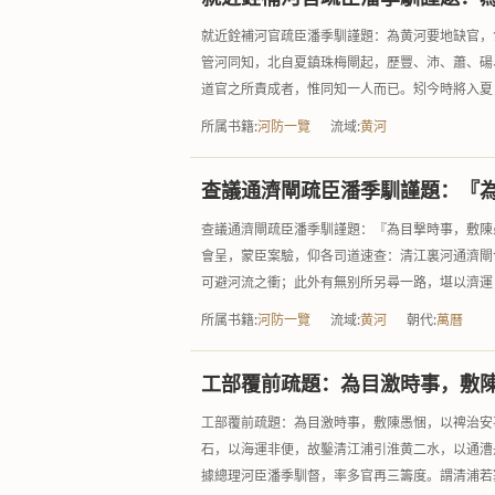
就近銓補河官疏臣潘季馴謹題：為黄河要地缺官，
管河同知，北自夏鎮珠梅閘起，歷豐、沛、蕭、碭
道官之所責成者，惟同知一人而已。矧今時將入夏，
所属书籍:
河防一覽
流域:
黄河
查議通濟閘疏臣潘季馴謹題：『
查議通濟閘疏臣潘季馴謹題：『為目撃時事，敷陳
會呈，蒙臣案驗，仰各司道速查：清江裏河通濟閘
可避河流之衝；此外有無别所另尋一路，堪以濟運；
所属书籍:
河防一覽
流域:
黄河
朝代:
萬曆
工部覆前疏題：為目激時事，敷
工部覆前疏題：為目激時事，敷陳愚悃，以禆治安
石，以海運非便，故鑿清江浦引淮黄二水，以通漕
據總理河臣潘季馴督，率多官再三籌度。謂清浦若塞