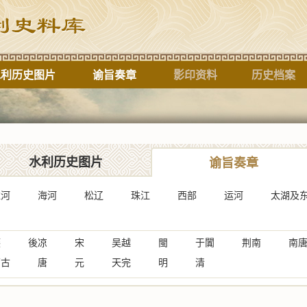
水利历史图片
谕旨奏章
影印资料
历史档案
标题
水利历史图片
谕旨奏章
淮河
海河
松辽
珠江
西部
运河
太湖及
燕
後凉
宋
吴越
閩
于闐
荆南
南
蒙古
唐
元
天完
明
清