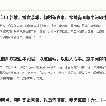
直河工告竣，據實恭報，仰慰聖衷事。節據南直隷中河郎
恭報，仰慰聖衷事。節據南直隷中河郎中沈修、南河郎中羅用敬、夏鎮主事余繼善、
奉總理河道并總督漕撫衙門劄，案俱『為檢查節奉欽依，河工分派司道各官，以便責
分委府州縣等官，親詣工所，如...
恩贈卹病故勤事司官，以慰幽魂，以勵人心事。據中河郎
官，以慰幽魂，以勵人心事。據中河郎中沈修、清江浦管閘員外郎黄曰謹、徐州兵河
因積勞感患喉疾，於三月初八日身故，乞念本司河工勞績最多，艱辛備至，照例請卹
部陞刑部主事，漕運理刑。萬曆...
遵明旨，甄别司道官員，以重河漕事。案照萬曆十六年十