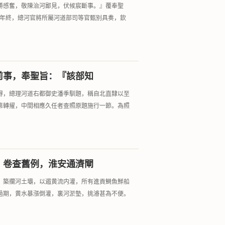
勝感奮，敬陳治河鄙見，伏候宸斷事。』覆奉聖
每年終，總河官將所屬河道部司等官甄别具奏，欽
前事，奉聖旨：『該部知
得，總理河道右都御史潘季馴題，稱自北直隸以至
第轉擢，中間相應久任者查照原題施行一節。為照
，卷查舊例，淮安通濟閘
，築攔河土壩，以遏黄流内灌，所有進貢鰣魚鮮船
過期，黄水暴漲倒灌，裏河淤墊，挑濬甚為不便。