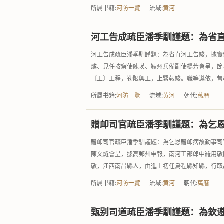
所属书籍:
河防一覽
流域:
黄河
河工告成疏臣潘季馴謹題：為省
河工告成疏臣潘季馴謹題：為省直河工告竣，據實
燧、見任按察使陳瑛、潁州兵備副使楊芳會呈，節
〔工〕工程，勒限興工，上緊報竣。職等遵依，督率
所属书籍:
河防一覽
流域:
黄河
朝代:
萬曆
贈卹司官疏臣潘季馴謹題：為乞
贈卹司官疏臣潘季馴謹題：為乞恩贈卹病故勤事司
陳文燧會呈，據高郵州申報，南河工部郎中羅用敬
敬，江西南昌縣人，由進士初任烏程縣知縣，行取赴
所属书籍:
河防一覽
流域:
黄河
朝代:
萬曆
甄别司道疏臣潘季馴謹題：為欽