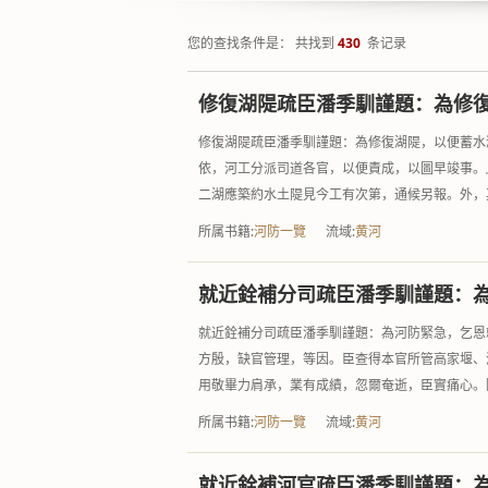
您的查找条件是： 共找到
430
条记录
修復湖隄疏臣潘季馴謹題：為修
修復湖隄疏臣潘季馴謹題：為修復湖隄，以便蓄水
依，河工分派司道各官，以便責成，以圖早竣事。
二湖應築約水土隄見今工有次第，通候另報。外，其
所属书籍:
河防一覽
流域:
黄河
就近銓補分司疏臣潘季馴謹題：
就近銓補分司疏臣潘季馴謹題：為河防緊急，乞恩
方殷，缺官管理，等因。臣查得本官所管高家堰、
用敬畢力肩承，業有成績，忽爾奄逝，臣實痛心。除
所属书籍:
河防一覽
流域:
黄河
就近銓補河官疏臣潘季馴謹題：