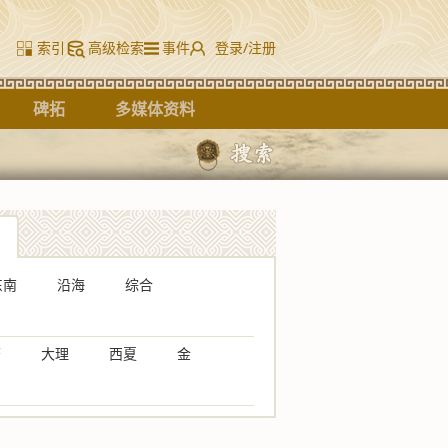
索引
高级检索
事件
登录/注册
碑拓
多媒体资料
东南
沿海
综合
唐
大理
西夏
金