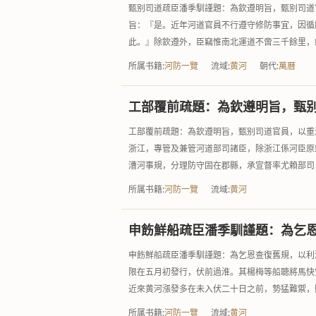
甄别司道疏臣潘季馴謹題：為欽遵明旨，甄别司道
旨：『是。近年河道官員不行遵守修防事宜，因循
此。』除欽遵外，臣竊惟南北運道不啻三千餘里，總
所属书籍:
河防一覽
流域:
黄河
朝代:
萬曆
工部覆前疏題：為欽遵明旨，甄
工部覆前疏題：為欽遵明旨，甄别司道官員，以重
浙江，專管及兼管河道部司諸臣，除浙江係河臣原
漕河事規，分理防守固在郡縣，承宣督率尤賴部司，
所属书籍:
河防一覽
流域:
黄河
申飭鮮船疏臣潘季馴謹題：為乞
申飭鮮船疏臣潘季馴謹題：為乞恩查復舊規，以利
限在五月初發行，伏前過淮。其楊梅等船聴將馬快
近來黄河漲發多在未入伏二十日之前，勢猛難禦，則
所属书籍:
河防一覽
流域:
黄河