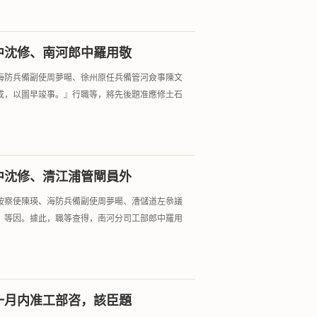
中沈修、南河郎中羅用敬
海防兵備副使周夢暘、徐州原任兵備管河僉事陳文
成，以圖早竣事。』行職等，將先後題准應修土石
中沈修、清江浦管閘員外
按察使陳瑛、海防兵備副使周夢暘、漕儲道左叅議
，等因。據此，職等查得，南河分司工部郎中羅用
一月内准工部咨，該臣題