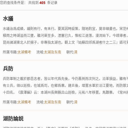
您的查找条件是： 共找到
405
条记录
水議
水議治爲成績，議則有行，有未行。要其因時設策，隨地酌宜，莫非碩畫也。宋范
積雨之時湖溢而江壅，雖河渠至多，湮塞已久，惟松江退落，漫流始下。今疏導者
昆尚諸湖東北人於揚子，非專指太湖也。觀上文『姑蘇四郊爲湖者什之二三』語可見.
所属书籍:
太湖備考
流域:
太湖及东南
朝代:
清
兵防
兵防軍制之載於郡邑志者，皆以年代爲先後，今仍舊例而次列之。沿革損益，雖有
有士兵，領以廵檢，在城爲司，在鄉爲寨。建炎後，增置水軍於沿江要地，而防禦
十四名。《震澤編》云：本湖州長興縣吕山廵檢，元祐八年移置。馬蹟寨。《常州府.
所属书籍:
太湖備考
流域:
太湖及东南
朝代:
清
湖防論説