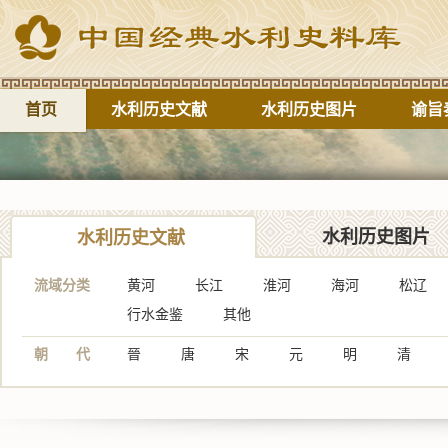
首页
水利历史文献
水利历史图片
谕旨
水利历史图片
水利历史文献
流域分类
黄河
长江
淮河
海河
松辽
行水金鉴
其他
朝 代
晉
唐
宋
元
明
清