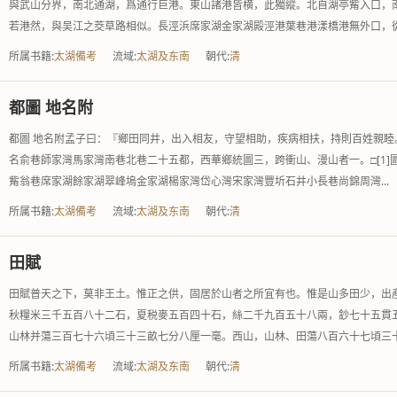
與武山分界，南北通湖，爲通行巨港。東山諸港皆横，此獨縱。北自湖亭觜入口，
若港然，與吴江之茭草路相似。長涇浜席家湖金家湖殿涇港葉巷港漾橋港無外口，從.
所属书籍:
太湖備考
流域:
太湖及东南
朝代:
清
都圖 地名附
都圖 地名附孟子曰：『鄉田同井，出入相友，守望相助，疾病相扶，持則百姓親睦
名俞巷師家灣馬家灣南巷北巷二十五都，西華鄉統圖三，跨衝山、漫山者一。□[1
觜翁巷席家湖餘家湖翠峰塢金家湖楊家灣岱心灣宋家灣豐圻石井小長巷尚錦周灣...
所属书籍:
太湖備考
流域:
太湖及东南
朝代:
清
田賦
田賦普天之下，莫非王土。惟正之供，固居於山者之所宜有也。惟是山多田少，出
秋糧米三千五百八十二石，夏税麥五百四十石，絲二千九百五十八兩，鈔七十五貫
山林并蕩三百七十六頃三十三畝七分八厘一毫。西山，山林、田蕩八百六十七頃三十.
所属书籍:
太湖備考
流域:
太湖及东南
朝代:
清