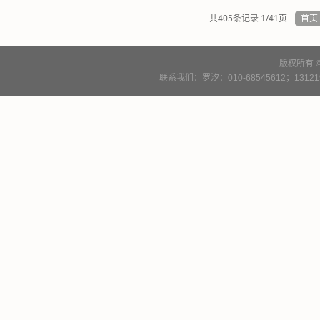
共405条记录 1/41页
首页
版权所有 
联系我们：罗汐：010-68545612；13121900