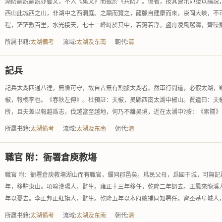
湖防論説論説亦藝文，不入《集文》而載於《兵防》。後者，按其營汛即證以論説
西山此城西之山，非湖中之西洞庭。之巔而覽之，龍脈自建康而來，崇岡大峽，不
程，茫茫數百里，水光接天，七十二峰峙於其中，若蕩若浮。盜舟凌風駕濤，齊噪競.
所属书籍:
太湖備考
流域:
太湖及东南
朝代:
清
記兵
記兵太湖四通八達，無險可守，故自古無有割據太湖者。然軍行間道，必假太湖，
椒，報檇李也。《春秋左傳》。杜預註：夫椒，吴縣西南太湖中椒山。賈逵曰：夫
所，且夫差以報越爲志，伐越當至越地，何乃不離吴境，近在太湖中?按：《索隱》..
所属书籍:
太湖備考
流域:
太湖及东南
朝代:
清
職官 附：衙署倉庾教塲
職官 附：衙署倉庾教塲湖山而有職官，儼同郡邑矣。爲民父母，爲國干城，可無記
年，移駐東山。項喻漢陽人，監生。雍正十三年移任，乾隆二年調去。王鳳來龍溪
年以憂去。李正邦正紅旗人，監生。乾隆五年以本府總捕同知署任。寗丕基阜城人，.
所属书籍:
太湖備考
流域:
太湖及东南
朝代:
清