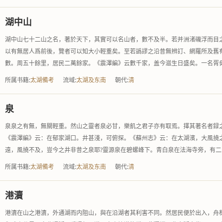
湖中山
湖中山七十二山之名，著於天下，其實可以名山者，數不及半。若并洲渚磯浮而目
以有無居人爲前後，覽者可以知大小輕重矣。至若譌謬之沿昔無辨訂、網羅所及舊
數。周五十餘里，居民二萬餘家。《震澤編》云數千家，盖今滋生日盛矣。一名胥毋.
所属书籍:
太湖備考
流域:
太湖及东南
朝代:
清
泉
泉泉之有無，無關輕重。然山之靈者泉必甘，樂飢之君子亦有取焉。擇其著名者録
《震澤編》云：在郁家湖口。井甚淺，可俯探。《蘇州志》云：在太湖濱，大風撓
遠，風撓不及，豈今之井非昔之泉耶?靈源泉在碧螺峰下。青白泉在法海寺旁，有二..
所属书籍:
太湖備考
流域:
太湖及东南
朝代:
清
港瀆
港瀆在山之港瀆，外通湖而内阻山，與在沿湖者其利害不同。然居民便於出入，舟