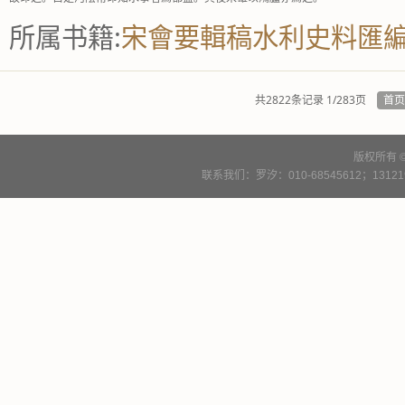
所属书籍:
宋會要輯稿水利史料匯
共2822条记录 1/283页
首
版权所有 
联系我们：罗汐：010-68545612；13121900