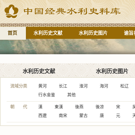
首页
水利历史文献
水利历史图片
谕旨
水利历史文献
水利历史图片
流域分类
黄河
长江
淮河
海河
松辽
行水金鉴
其他
朝 代
漢
東漢
後燕
後凉
宋
西遼
南宋
蒙古
唐
元