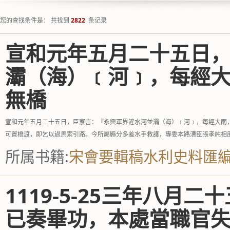
您的查找条件是： 共找到
2822
条记录
宣和元年五月二十五日
灞（海）﹝河﹞，每經
無橋
宣和元年五月二十五日，臣寮言：『永興軍界滻水河並灞（海）﹝河﹞，每經大雨
可置橋渡，即乞以過馬索引路。今所屬縣分多差水手救護，專委本路漕臣張孝純相
所属书籍:
宋會要輯稿水利史料匯
1119-5-25三年八
已奏畢功，本處當職官