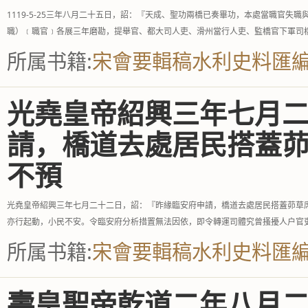
1119-5-25三年八月二十五日，詔：『天成、聖功兩橋已奏畢功，本處當職官
職）﹝職官﹞各展三年磨勘，提舉官、都大司人吏、滑州當行人吏、監橋官下軍司
所属书籍:
宋會要輯稿水利史料匯
光堯皇帝紹興三年七月
請，橋道去處居民搭蓋
不預
光堯皇帝紹興三年七月二十二日，詔：『昨緣臨安府申請，橋道去處居民搭蓋茆草
亦行起動，小民不安。令臨安府分析措置無法因依，即令轉運司體究曾搔擾人户官
所属书籍:
宋會要輯稿水利史料匯
壽皇聖帝乾道二年八月