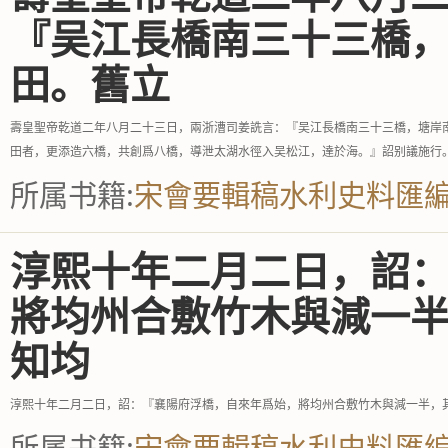
『吴江長橋南三十三橋
田。舊立
壽皇聖帝乾道二年八月二十三日，兩浙漕司姜詵言：『吴江長橋南三十三橋，塘岸
田者，更添造六橋，共創爲八橋，導泄太湖水徑入吴松江，達於海。』詔别議施行
所属书籍:
宋會要輯稿水利史料匯
淳熙十年二月二日，詔
將均州合敷竹木與減一
知均
淳熙十年二月二日，詔：『襄陽府浮橋，自來年爲始，將均州合敷竹木與減一半，