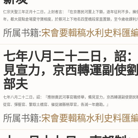
仁宗天聖三年正月十二日，上封者言：『在京惠民河置上下鎖，逐年征利不多，擁
年，都大提點倉場夏守贇相度，於蔡河上下地名四里橋段家直置鎖，至今歲收課利
所属书籍:
宋會要輯稿水利史料匯
七年八月二十二日，詔
見宣力，京西轉運副使
部夫
七年八月二十二日，詔：『應辦廣武河事官職修舉，備見宣力，京西轉運副使劉民
從官、彈壓官、繫取土橋官、催促諸縣梢草官，各減一年磨勘。』
所属书籍:
宋會要輯稿水利史料匯