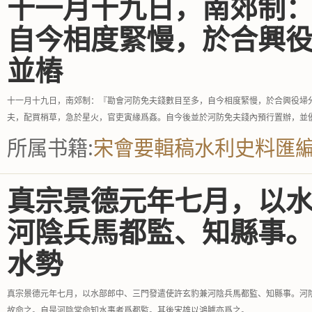
十一月十九日，南郊制
自今相度緊慢，於合興
並樁
十一月十九日，南郊制：『勘會河防免夫錢數目至多，自今相度緊慢，於合興役埽
夫，配買梢草，急於星火，官吏寅緣爲姦。自今後並於河防免夫錢內預行置辦，並
所属书籍:
宋會要輯稿水利史料匯
真宗景德元年七月，以
河陰兵馬都監、知縣事
水勢
真宗景德元年七月，以水部郎中、三門發遣使許玄豹兼河陰兵馬都監、知縣事。河
故命之。自是河陰常命知水事者爲都監。其後宋雄以鴻臚亦爲之。