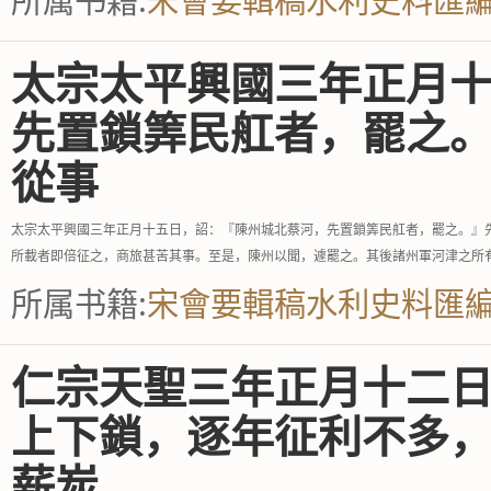
所属书籍:
宋會要輯稿水利史料匯
太宗太平興國三年正月
先置鎖筭民舡者，罷之
從事
太宗太平興國三年正月十五日，詔：『陳州城北蔡河，先置鎖筭民舡者，罷之。』
所載者即倍征之，商旅甚苦其事。至是，陳州以聞，遽罷之。其後諸州軍河津之所
所属书籍:
宋會要輯稿水利史料匯
仁宗天聖三年正月十二
上下鎖，逐年征利不多
薪炭