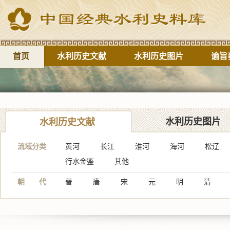
首页
水利历史文献
水利历史图片
谕旨
水利历史图片
水利历史文献
流域分类
黄河
长江
淮河
海河
松辽
行水金鉴
其他
朝 代
晉
唐
宋
元
明
清