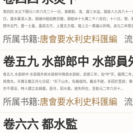
卷四四 水災下開元八年六月二十一日，東都穀、洛、瀍三水溢，損居人九百六十
日，瀍水暴漲入洛，損諸州租船數百艘，損租米十七萬二千八百石；十八日，懷、
閉市北門，置一土臺，臺高五尺，上置五方壇，壇上立一黄旛以祈晴。貞元三年閏五.
所属书籍:
唐會要水利史料匯編
流
卷五九 水部郎中 水部員
卷五九 水部郎中 水部員外郎水部郎中隋爲水部郎。武德三年，加“中”字。龍朔
爲懷水。天寶五載正月七日詔：“天下山水，名稱或同。義且不經，多因於里諺；事
亦不漂没，時人謂之女媧墓。是月，因大風，遂失所在。至乾元二年六月十...
所属书籍:
唐會要水利史料匯編
流
卷六六 都水監