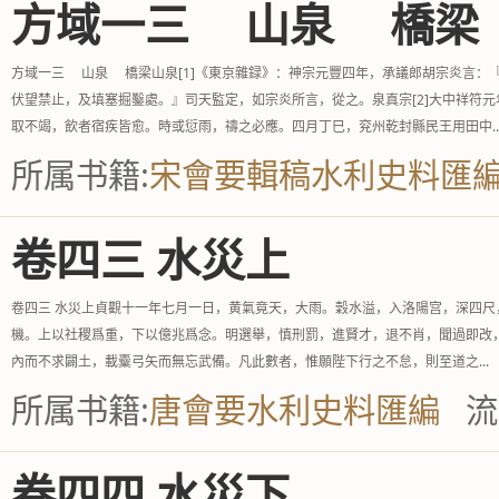
方域一三 山泉 橋梁
方域一三 山泉 橋梁山泉[1]《東京雜録》：神宗元豐四年，承議郎胡宗炎言：
伏望禁止，及填塞掘鑿處。』司天監定，如宗炎所言，從之。泉真宗[2]大中祥符
取不竭，飲者宿疾皆愈。時或愆雨，禱之必應。四月丁巳，兖州乾封縣民王用田中..
所属书籍:
宋會要輯稿水利史料匯
卷四三 水災上
卷四三 水災上貞觀十一年七月一日，黄氣竟天，大雨。穀水溢，入洛陽宫，深四尺
機。上以社稷爲重，下以億兆爲念。明選舉，慎刑罰，進賢才，退不肖，聞過即改
內而不求闢土，載櫜弓矢而無忘武備。凡此數者，惟願陛下行之不怠，則至道之...
所属书籍:
唐會要水利史料匯編
流
卷四四 水災下