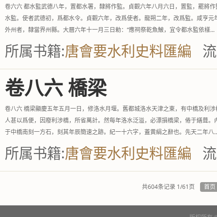
卷六六 都水監武德八年，置都水署，隸將作監。貞觀六年八月六日，置監，罷將
水監。使者武德初，爲都水令。貞觀六年，改爲使者。龍朔二年，改爲監。咸亨元
外州者，隸當界州縣。大曆六年十一月三日勅：“應祠祭乾魚鮍，宜令都水監依樣...
所属书籍:
唐會要水利史料匯編
流
卷八六 橋梁
卷八六 橋梁顯慶五年五月一日，修洛水月堰。舊都城洛水天津之東，有中橋及利
人甚以爲便，因廢利涉橋，所省萬計。然每年洛水泛溢，必漂損橋梁，倦于繕葺。
于中橋南刻一方石，刻其年辰簡速之跡。紀一十六字，蓋黄絹之辭也。先天二年八..
所属书籍:
唐會要水利史料匯編
流
共604条记录 1/61页
首页