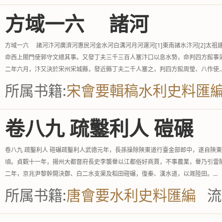
方域一六 諸河
方域一六 諸河汴河廣濟河惠民河金水河白溝河月河運河[1]東南諸水汴河[2]
命西上閤門使郭守文總其事。又發丁夫三千三百人塞汴口以息水勢，命判四方館事
二年六月，汴又決於宋州宋城縣，發近縣丁夫二千人塞之，判四方館周瑩、八作使..
所属书籍:
宋會要輯稿水利史料匯
卷八九 疏鑿利人 磑碾
卷八九 疏鑿利人 磑碾疏鑿利人武德元年，長孫操除陝東道行臺金部郎中，遂自陝
頃。貞觀十一年，揚州大都督府長史李襲譽以江都俗好商賈，不事農業，譽乃引雷陂
二年，京兆尹黎幹開決鄭、白二水支渠及稻田磑碾，復秦、漢水道，以溉陸田。...
所属书籍:
唐會要水利史料匯編
流