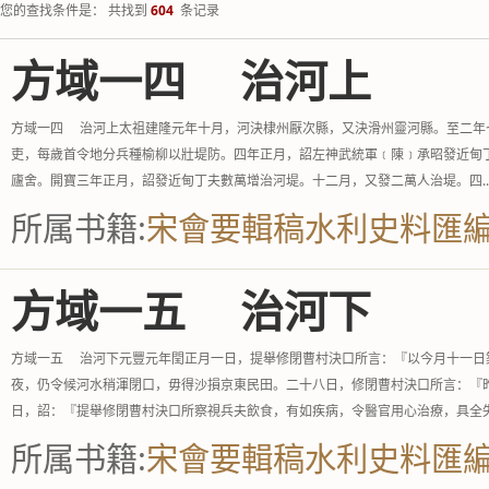
您的查找条件是： 共找到
604
条记录
方域一四 治河上
方域一四 治河上太祖建隆元年十月，河決棣州厭次縣，又決滑州靈河縣。至二年
吏，每歲首令地分兵種榆柳以壯堤防。四年正月，詔左神武統軍﹝陳﹞承昭發近甸
廬舍。開寶三年正月，詔發近甸丁夫數萬增治河堤。十二月，又發二萬人治堤。四..
所属书籍:
宋會要輯稿水利史料匯
方域一五 治河下
方域一五 治河下元豐元年閏正月一日，提舉修閉曹村決口所言：『以今月十一日
夜，仍令候河水稍渾閉口，毋得沙損京東民田。二十八日，修閉曹村決口所言：『
日，詔：『提舉修閉曹村決口所察視兵夫飲食，有如疾病，令醫官用心治療，具全失.
所属书籍:
宋會要輯稿水利史料匯