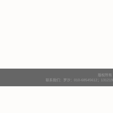
版权所有
联系我们：罗汐：010-68545612；131219000