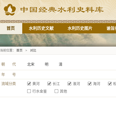
首页
水利历史文献
水利历史图片
谕旨
当前位置：
首页
>
对比
朝 代
北宋
明
清
年 号
流域分类
黄河
长江
淮河
海河
行水金鉴
其他