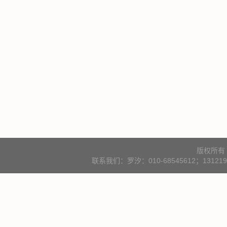
版权所有
联系我们：罗汐：010-68545612；131219000