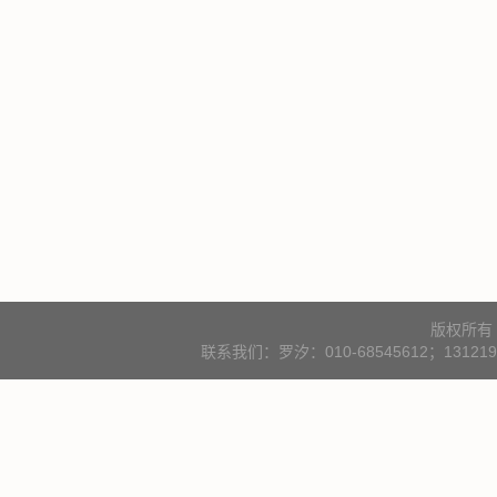
版权所有
联系我们：罗汐：010-68545612；131219000