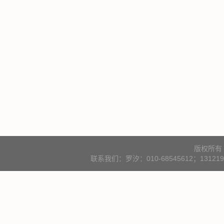
版权所有
联系我们：罗汐：010-68545612；131219000