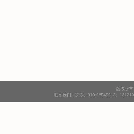
版权所有
联系我们：罗汐：010-68545612；131219000