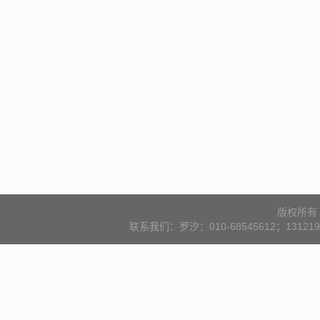
版权所有
联系我们：罗汐：010-68545612；131219000