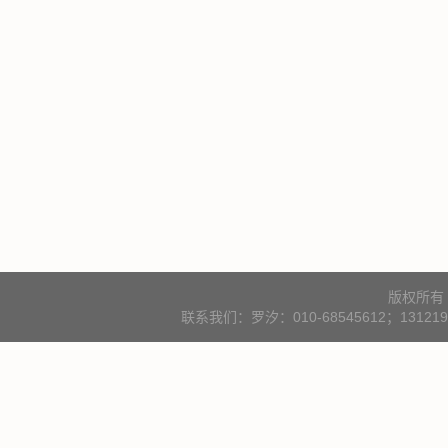
版权所有
联系我们：罗汐：010-68545612；131219000