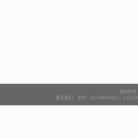
版权所有
联系我们：罗汐：010-68545612；131219000