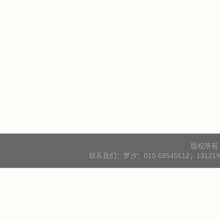
版权所有
联系我们：罗汐：010-68545612；131219000