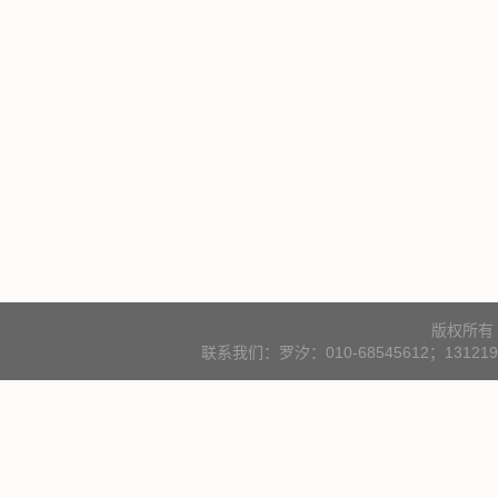
版权所有
联系我们：罗汐：010-68545612；131219000