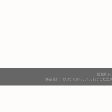
版权所有
联系我们：罗汐：010-68545612；131219000