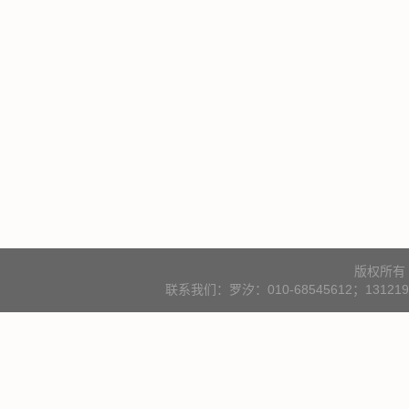
版权所有
联系我们：罗汐：010-68545612；131219000