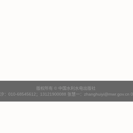
版权所有 © 中国水利水电出版社
10-68545612；13121900088 张慧一：zhanghuiyi@mwr.gov.cn 01