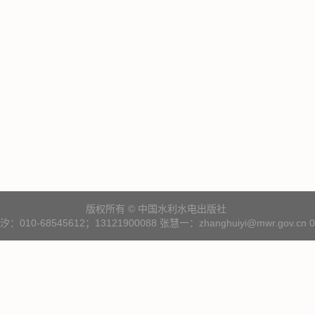
版权所有 © 中国水利水电出版社
10-68545612；13121900088 张慧一：zhanghuiyi@mwr.gov.cn 01