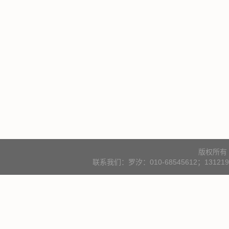
版权所有
联系我们：罗汐：010-68545612；131219000