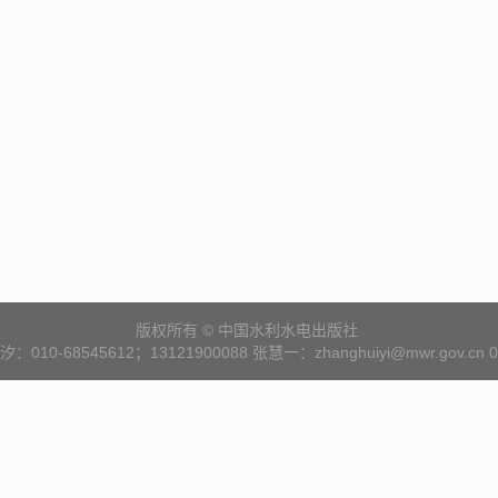
版权所有 © 中国水利水电出版社
10-68545612；13121900088 张慧一：zhanghuiyi@mwr.gov.cn 01