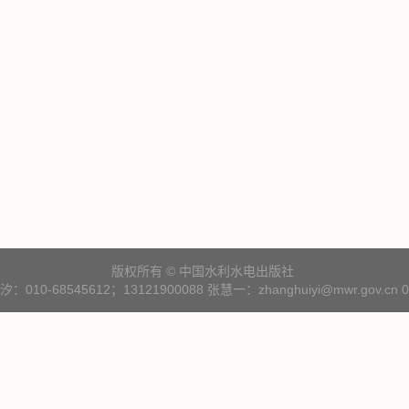
版权所有 © 中国水利水电出版社
10-68545612；13121900088 张慧一：zhanghuiyi@mwr.gov.cn 01