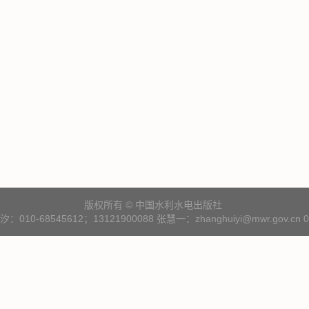
版权所有 © 中国水利水电出版社
10-68545612；13121900088 张慧一：zhanghuiyi@mwr.gov.cn 01