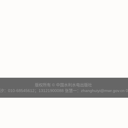
版权所有 © 中国水利水电出版社
10-68545612；13121900088 张慧一：zhanghuiyi@mwr.gov.cn 01