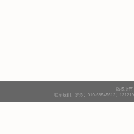
版权所有
联系我们：罗汐：010-68545612；131219000