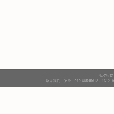
版权所有
联系我们：罗汐：010-68545612；131219000