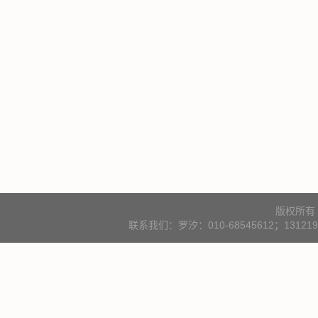
版权所有
联系我们：罗汐：010-68545612；131219000