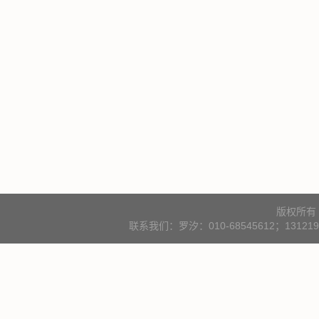
版权所有
联系我们：罗汐：010-68545612；131219000