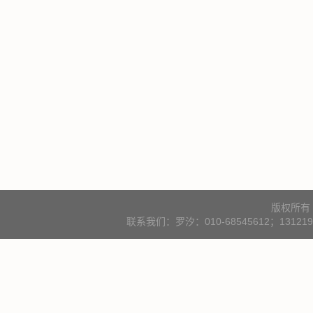
版权所有
联系我们：罗汐：010-68545612；131219000