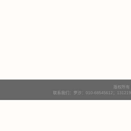
版权所有
联系我们：罗汐：010-68545612；131219000