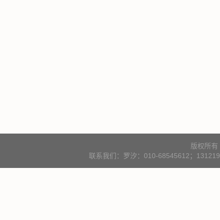
版权所有
联系我们：罗汐：010-68545612；131219000